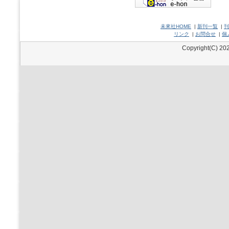
未來社HOME
|
新刊一覧
|
刊
リンク
|
お問合せ
|
個
Copyright(C) 202