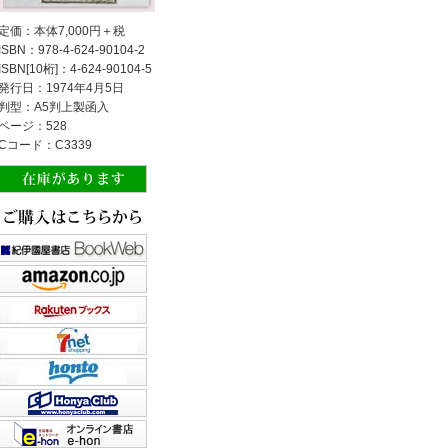
定価：本体7,000円＋税
ISBN：978-4-624-90104-2
ISBN[10桁]：4-624-90104-5
発行日：1974年4月5日
判型：A5判上製函入
ページ：528
Cコード：C3339