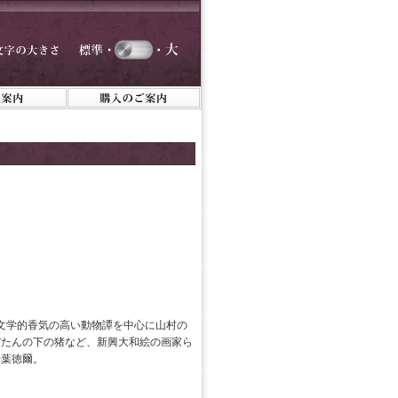
ど文学的香気の高い動物譚を中心に山村の
ぼたんの下の猪など、新興大和絵の画家ら
千葉徳爾。