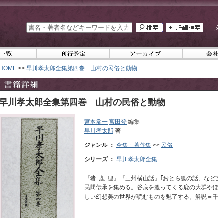
HOME
>>
早川孝太郎全集第四巻 山村の民俗と動物
早川孝太郎全集第四巻 山村の民俗と動物
宮本常一
宮田登
編集
早川孝太郎
著
ジャンル ：
全集・著作集
>>
民俗
シリーズ ：
早川孝太郎全集
『猪･鹿･狸』『三州横山話』｢おとら狐の話」な
民間伝承を集める。谷底を渡ってくる鹿の大群や
しい幻想美の世界が読むものを魅了する。解説＝