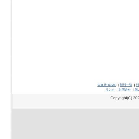
未來社HOME
|
新刊一覧
|
刊
リンク
|
お問合せ
|
個
Copyright(C) 202