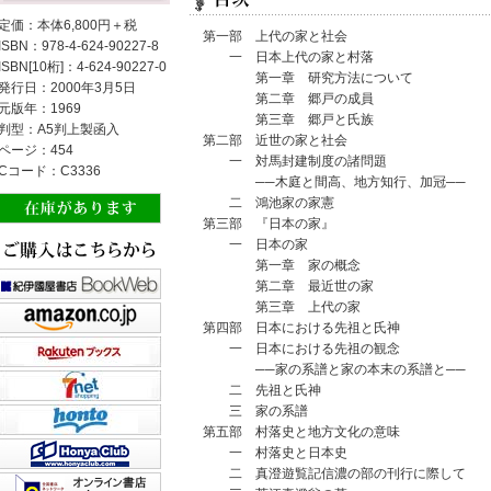
定価：本体6,800円＋税
第一部 上代の家と社会
ISBN：978-4-624-90227-8
一 日本上代の家と村落
ISBN[10桁]：4-624-90227-0
第一章 研究方法について
発行日：2000年3月5日
第二章 郷戸の成員
元版年：1969
第三章 郷戸と氏族
判型：A5判上製函入
第二部 近世の家と社会
ページ：454
一 対馬封建制度の諸問題
Cコード：C3336
──木庭と間高、地方知行、加冠──
二 鴻池家の家憲
第三部 『日本の家』
一 日本の家
第一章 家の概念
第二章 最近世の家
第三章 上代の家
第四部 日本における先祖と氏神
一 日本における先祖の観念
──家の系譜と家の本末の系譜と──
二 先祖と氏神
三 家の系譜
第五部 村落史と地方文化の意味
一 村落史と日本史
二 真澄遊覧記信濃の部の刊行に際して