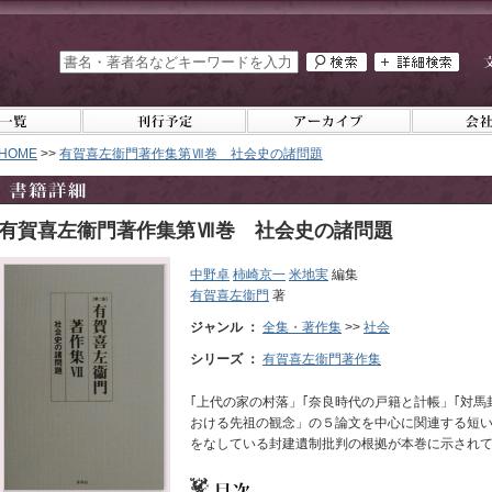
HOME
>>
有賀喜左衞門著作集第Ⅶ巻 社会史の諸問題
有賀喜左衞門著作集第Ⅶ巻 社会史の諸問題
中野卓
柿崎京一
米地実
編集
有賀喜左衞門
著
ジャンル ：
全集・著作集
>>
社会
シリーズ ：
有賀喜左衞門著作集
｢上代の家の村落」｢奈良時代の戸籍と計帳」｢対馬
おける先祖の観念」の５論文を中心に関連する短
をなしている封建遺制批判の根拠が本巻に示され