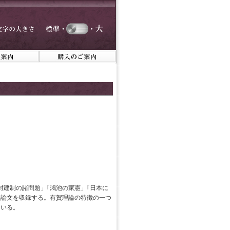
封建制の諸問題」｢鴻池の家憲」｢日本に
い論文を収録する。有賀理論の特徴の一つ
ている。