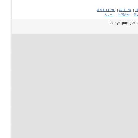
未來社HOME
|
新刊一覧
|
刊
リンク
|
お問合せ
|
個
Copyright(C) 202