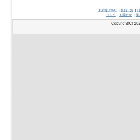
未來社HOME
|
新刊一覧
|
刊
リンク
|
お問合せ
|
個
Copyright(C) 202