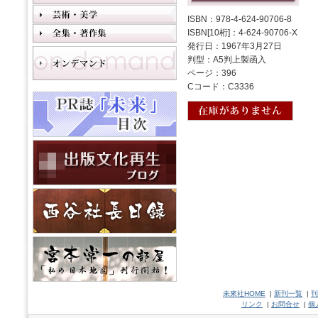
ISBN：978-4-624-90706-8
ISBN[10桁]：4-624-90706-X
発行日：1967年3月27日
判型：A5判上製函入
ページ：396
Cコード：C3336
未來社HOME
|
新刊一覧
|
刊
リンク
|
お問合せ
|
個