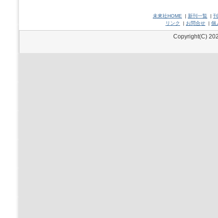
未來社HOME
|
新刊一覧
|
刊
リンク
|
お問合せ
|
個
Copyright(C) 202