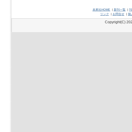
未來社HOME
|
新刊一覧
|
刊
リンク
|
お問合せ
|
個
Copyright(C) 202