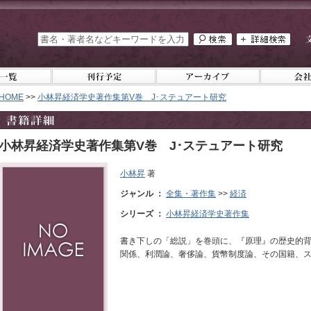
HOME
>>
小林昇経済学史著作集第V巻 J･ステュアート研究
小林昇経済学史著作集第V巻 J･ステュアート研究
小林昇
著
ジャンル ：
全集・著作集
>>
経済
シリーズ ：
小林昇経済学史著作集
書き下しの「総説」を巻頭に、『原理』の歴史的背
関係、利潤論、奢侈論、貨幣制度論、その国籍、