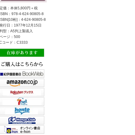
定価：本体5,800円＋税
ISBN：978-4-624-90805-8
ISBN[10桁]：4-624-90805-8
発行日：1977年12月15日
判型：A5判上製函入
ページ：500
Cコード：C3333