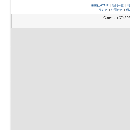
未來社HOME
|
新刊一覧
|
刊
リンク
|
お問合せ
|
個
Copyright(C) 202