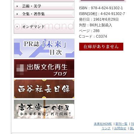
ISBN：978-4-624-91302-1
ISBN[10桁]：4-624-91302-7
発行日：1961年6月29日
判型：B6判上製函入
ページ：286
Cコード：C0374
未來社HOME
|
新刊一覧
|
刊
リンク
|
お問合せ
|
個