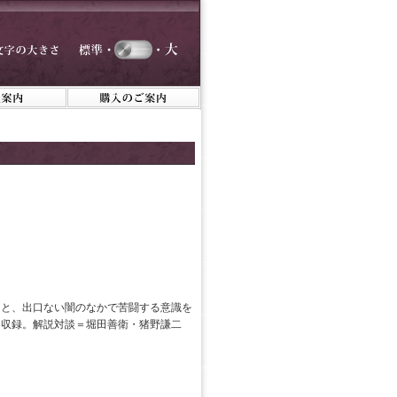
』と、出口ない闇のなかで苦闘する意識を
を収録。解説対談＝堀田善衛・猪野謙二