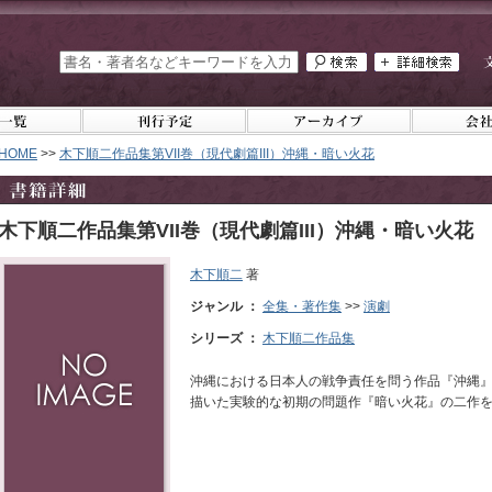
HOME
>>
木下順二作品集第VII巻（現代劇篇III）沖縄・暗い火花
木下順二作品集第VII巻（現代劇篇III）沖縄・暗い火花
木下順二
著
ジャンル ：
全集・著作集
>>
演劇
シリーズ ：
木下順二作品集
沖縄における日本人の戦争責任を問う作品『沖縄
描いた実験的な初期の問題作『暗い火花』の二作