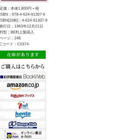
定価：本体1,800円＋税
ISBN：978-4-624-91307-6
ISBN[10桁]：4-624-91307-8
発行日：1963年12月21日
判型：B6判上製函入
ページ：246
Cコード：C0374