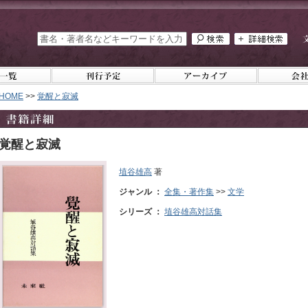
HOME
>>
覚醒と寂滅
覚醒と寂滅
埴谷雄高
著
ジャンル ：
全集・著作集
>>
文学
シリーズ ：
埴谷雄高対話集