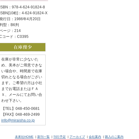
ISBN：978-4-624-91824-8
ISBN[10桁]：4-624-91824-X
発行日：1986年4月20日
判型：B6判
ページ：214
Cコード：C0395
在庫が非常に少ないた
め、美本がご用意できな
い場合や、時間差で在庫
切れとなる場合がござい
ます。ご希望の方は小社
までお電話またはＦＡ
Ｘ、メールにてお問い合
わせ下さい。
【TEL】048-450-0681
【FAX】048-469-2499
info@miraisha.co.jp
未來社HOME
|
新刊一覧
|
刊行予定
|
アーカイブ
|
会社案内
|
購入のご案内