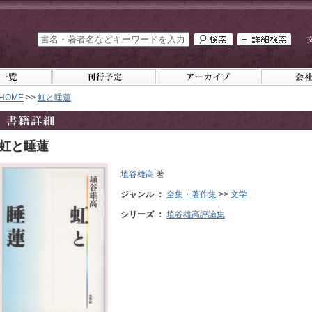
HOME
>>
虹と睡蓮
虹と睡蓮
埴谷雄高
著
ジャンル ：
全集・著作集
>>
文学
シリーズ ：
埴谷雄高評論集