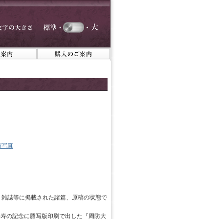
俗写真
・雑誌等に掲載された諸篇、原稿の状態で
喜寿の記念に謄写版印刷で出した『周防大