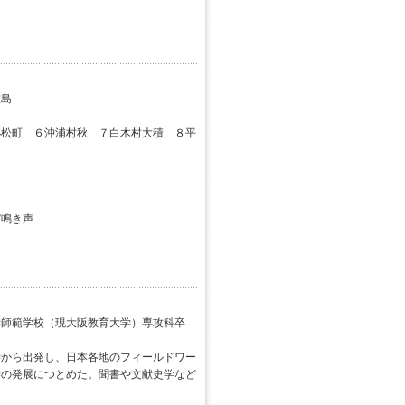
島
松町 ６沖浦村秋 ７白木村大積 ８平
鳴き声
寺師範学校（現大阪教育大学）専攻科卒
学から出発し、日本各地のフィールドワー
学の発展につとめた。聞書や文献史学など