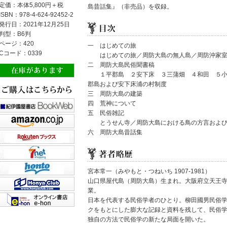
定価：本体5,800円＋税
島昔話集』（非売品）を収録。
ISBN：978-4-624-92452-2
発行日：2021年12月25日
判型：B6判
ページ：420
一 はじめての旅
Cコード：0339
はじめての旅／周防大島の無人島／周防沖家室
二 周防大島民俗聞書稿
１平郡島 ２安下床 ３三蒲畑 ４和田 ５小
郡島および安下床浦の村制度
三 周防大島の建築
四 荒神について
五 民俗雑記
とうせん寺／周防大島における鳥の方言および
六 周防大島昔話集
宮本常一（みやもと・つねいち 1907-1981）
山口県屋代島（周防大島）生まれ。大阪府立天王
業。
日本を代表する民俗学者のひとり。柳田國男民俗
クをもとにした膨大な記録と資料を残して、民俗
独自の方法で民俗学の新たな局面を開いた。