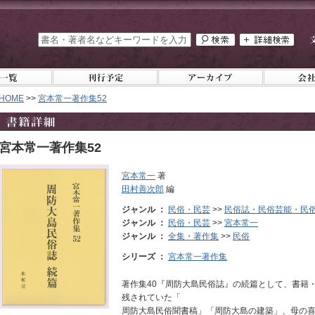
HOME
>>
宮本常一著作集52
宮本常一著作集52
宮本常一
著
田村善次郎
編
ジャンル ：
民俗・民芸
>>
民俗誌・民俗芸能・民
ジャンル ：
民俗・民芸
>>
宮本常一
ジャンル ：
全集・著作集
>>
民俗
シリーズ ：
宮本常一著作集
著作集40『周防大島民俗誌』の続篇として、書籍
残されていた「
周防大島民俗聞書稿」「周防大島の建築」、母の