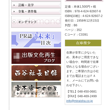
定価：本体1,500円＋税
ISBN：978-4-624-92607-6
ISBN[10桁]：4-624-92607-2
発行日：1958年12月15日
判型：B6
ページ：352
Cコード：C0391
在庫が非常に少ないた
め、美本がご用意できな
い場合や、時間差で在庫
切れとなる場合がござい
ます。ご希望の方は小社
までお電話またはＦＡ
Ｘ、メールにてお問い合
わせ下さい。
【TEL】048-450-0681
【FAX】048-469-2499
info@miraisha.co.jp