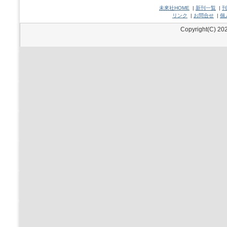
未來社HOME
|
新刊一覧
|
刊
リンク
|
お問合せ
|
個
Copyright(C) 202