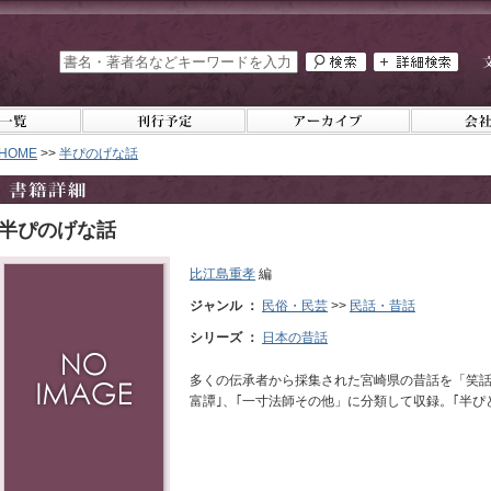
HOME
>>
半ぴのげな話
半ぴのげな話
比江島重孝
編
ジャンル ：
民俗・民芸
>>
民話・昔話
シリーズ ：
日本の昔話
多くの伝承者から採集された宮崎県の昔話を「笑話｣
富譚｣、｢一寸法師その他」に分類して収録。｢半