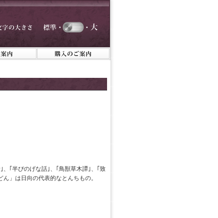
、｢半ぴのげな話｣、｢鳥獣草木譚｣、｢致
ぴどん」は日向の代表的なとんちもの。