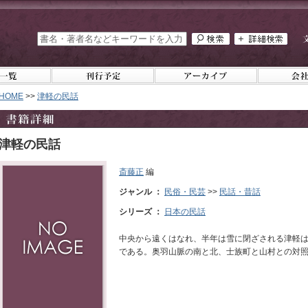
HOME
>>
津軽の民話
津軽の民話
斎藤正
編
ジャンル ：
民俗・民芸
>>
民話・昔話
シリーズ ：
日本の民話
中央から遠くはなれ、半年は雪に閉ざされる津軽
である。奥羽山脈の南と北、士族町と山村との対