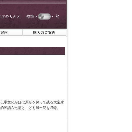
は伝承文化がほぼ原形を保って残る大宝庫
照的民話六七篇とこども風土記を収録。