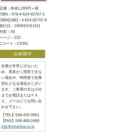
定価：本体1,200円＋税
ISBN：978-4-624-92707-3
ISBN[10桁]：4-624-92707-9
発行日：1958年5月10日
判型：A5
ページ：222
Cコード：C0391
在庫が非常に少ないた
め、美本がご用意できな
い場合や、時間差で在庫
切れとなる場合がござい
ます。ご希望の方は小社
までお電話またはＦＡ
Ｘ、メールにてお問い合
わせ下さい。
【TEL】048-450-0681
【FAX】048-469-2499
info@miraisha.co.jp