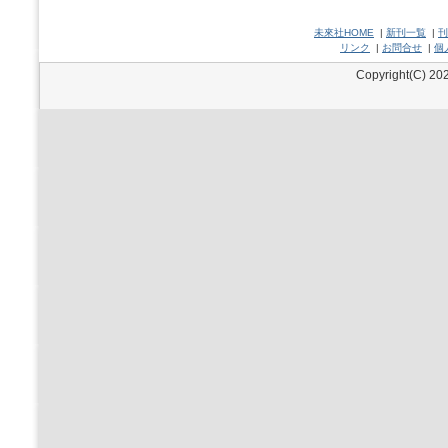
未來社HOME
|
新刊一覧
|
刊
リンク
|
お問合せ
|
個
Copyright(C) 202