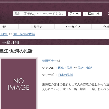
HOME
>>
遠江･駿河の民話
遠江･駿河の民話
菅沼五十一
編
ジャンル ：
民俗・民芸
>>
民話・昔話
シリーズ ：
日本の民話
東海道の交通の要所として人の交流の激しかった
えられている。遠江四二編、駿河二二編、わらべ