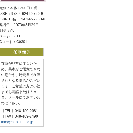
定価：本体1,200円＋税
ISBN：978-4-624-92750-9
ISBN[10桁]：4-624-92750-8
発行日：1973年6月29日
判型：A5
ページ：230
Cコード：C0391
在庫が非常に少ないた
め、美本がご用意できな
い場合や、時間差で在庫
切れとなる場合がござい
ます。ご希望の方は小社
までお電話またはＦＡ
Ｘ、メールにてお問い合
わせ下さい。
【TEL】048-450-0681
【FAX】048-469-2499
info@miraisha.co.jp