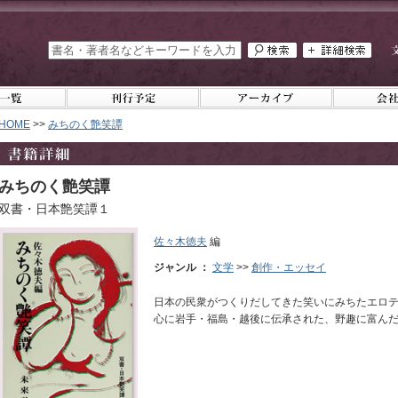
HOME
>>
みちのく艶笑譚
みちのく艶笑譚
双書・日本艶笑譚１
佐々木徳夫
編
ジャンル ：
文学
>>
創作・エッセイ
日本の民衆がつくりだしてきた笑いにみちたエロ
心に岩手・福島・越後に伝承された、野趣に富ん