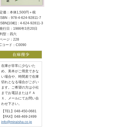
定価：本体1,500円＋税
ISBN：978-4-624-92811-7
ISBN[10桁]：4-624-92811-3
発行日：1986年3月20日
判型：四六
ページ：228
Cコード：C0090
在庫が非常に少ないた
め、美本がご用意できな
い場合や、時間差で在庫
切れとなる場合がござい
ます。ご希望の方は小社
までお電話またはＦＡ
Ｘ、メールにてお問い合
わせ下さい。
【TEL】048-450-0681
【FAX】048-469-2499
info@miraisha.co.jp