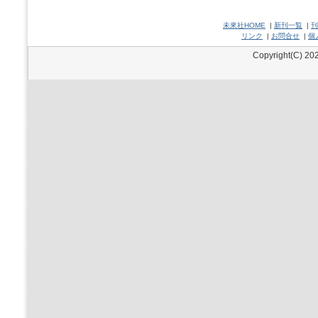
未來社HOME
|
新刊一覧
|
刊
リンク
|
お問合せ
|
個
Copyright(C) 202