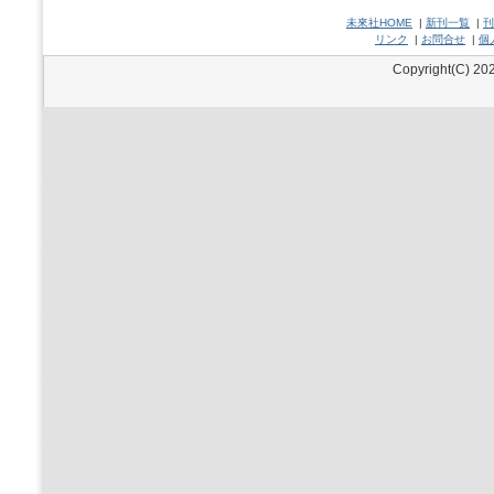
未來社HOME
|
新刊一覧
|
刊
リンク
|
お問合せ
|
個
Copyright(C) 202