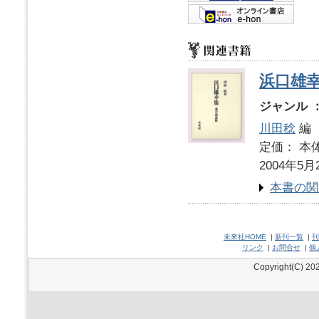
浜口雄
ジャンル 
川田稔
編
定価： 本体
2004年5月
本書の関
未來社HOME
|
新刊一覧
|
刊
リンク
|
お問合せ
|
個
Copyright(C) 202