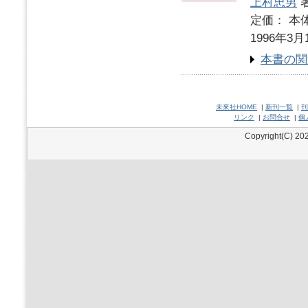
上村忠男
定価： 本体
1996年3月
本書の関
未來社HOME
|
新刊一覧
|
刊
リンク
|
お問合せ
|
個
Copyright(C) 202