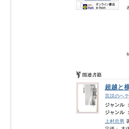
超越と
言説のヘ
ジャンル 
ジャンル 
上村忠男
定価： 本体