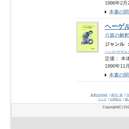
1996年2月
本書の関
ヘーゲ
六篇の解
ジャンル 
ハンス=ゲオル
定価： 本体
1990年11
本書の関
未來社HOME
|
新刊一覧
|
刊
リンク
|
お問合せ
|
個
Copyright(C) 202