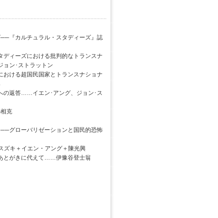
──『カルチュラル・スタディーズ』誌
タディーズにおける批判的なトランスナ
ジョン･ストラットン
における超国民国家とトランスナショナ
興
への返答……イエン･アング、ジョン･ス
の相克
──グローバリゼーションと国民的恐怖
スズキ＋イエン・アング＋陳光興
あとがきに代えて……伊豫谷登士翁