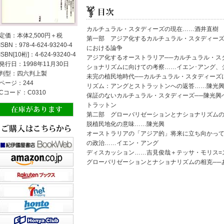
カルチュラル・スタディーズの現在……酒井直樹
定価：本体2,500円＋税
第一部 アジア化するカルチュラル・スタディーズ
ISBN：978-4-624-93240-4
における論争
ISBN[10桁]：4-624-93240-4
アジア化するオーストラリア──カルチュラル・ス
発行日：1998年11月30日
ショナリズムに向けての考察……イエン･アング、
判型：四六判上製
未完の植民地時代──カルチュラル・スタディーズ
ページ：244
リズム：アングとストラットンへの返答……陳光
Cコード：C0310
保証のないカルチュラル・スタディーズ──陳光興
トラットン
第二部 グローバリゼーションとナショナリズム
脱植民地化の意味……陳光興
オーストラリアの「アジア的」将来に立ち向かって
の政治……イエン・アング
ディスカッション……吉見俊哉＋テッサ・モリス=
グローバリゼーションとナショナリズムの相克──