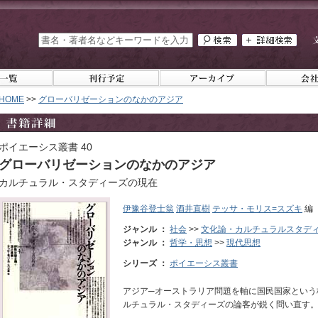
HOME
>>
グローバリゼーションのなかのアジア
ポイエーシス叢書 40
グローバリゼーションのなかのアジア
カルチュラル・スタディーズの現在
伊豫谷登士翁
酒井直樹
テッサ・モリス=スズキ
編
ジャンル ：
社会
>>
文化論・カルチュラルスタデ
ジャンル ：
哲学・思想
>>
現代思想
シリーズ ：
ポイエーシス叢書
アジア─オーストラリア問題を軸に国民国家という
ルチュラル・スタディーズの論客が鋭く問い直す