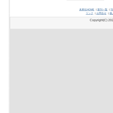
未來社HOME
|
新刊一覧
|
刊
リンク
|
お問合せ
|
個
Copyright(C) 202