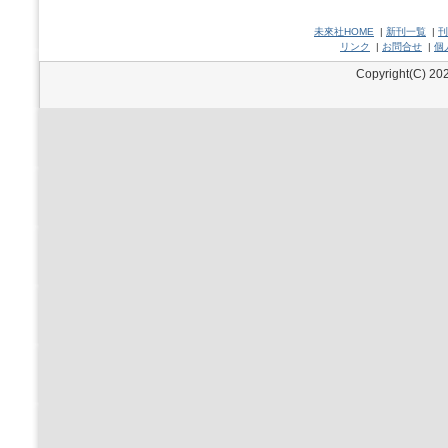
未來社HOME
|
新刊一覧
|
刊
リンク
|
お問合せ
|
個
Copyright(C) 202