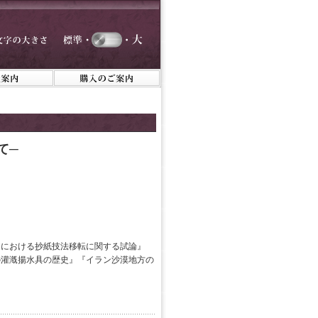
て─
アにおける抄紙技法移転に関する試論』
の灌漑揚水具の歴史』『イラン沙漠地方の