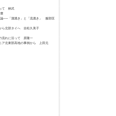
って 林武
納豊
論──「溜漉き」と「流漉き」 服部匡
から北部タイへ 吉松久美子
の流れに沿って 原隆一
ニア北東部高地の事例から 上田元