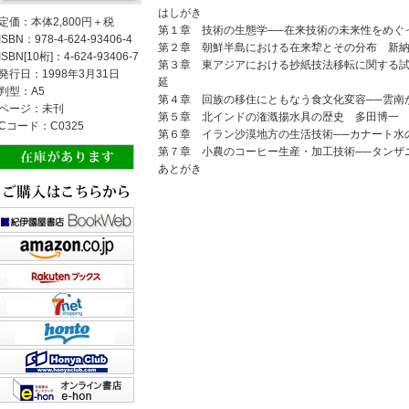
はしがき
定価：本体2,800円＋税
第１章 技術の生態学──在来技術の未来性をめぐ
ISBN：978-4-624-93406-4
第２章 朝鮮半島における在来犂とその分布 新
ISBN[10桁]：4-624-93406-7
第３章 東アジアにおける抄紙技法移転に関する試
発行日：1998年3月31日
延
判型：A5
第４章 回族の移住にともなう食文化変容──雲南
ページ：未刊
第５章 北インドの潅漑揚水具の歴史 多田博一
Cコード：C0325
第６章 イラン沙漠地方の生活技術──カナート水
第７章 小農のコーヒー生産・加工技術──タンザ
あとがき