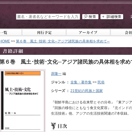
HOME
>>
第６巻 風土･技術･文化─アジア諸民族の具体相を求めて─
第６巻 風土･技術･文化─アジア諸民族の具体相を求め
原隆一
編
ジャンル ：
全集・著作集
>>
民俗
シリーズ ：
21世紀の民族と国家
『朝鮮半島における在来犂とその分布』『東アジ
『回族の移住にともなう食文化変容』『北インド
生活技術』他、アジアの生活技術関連の7本収録。