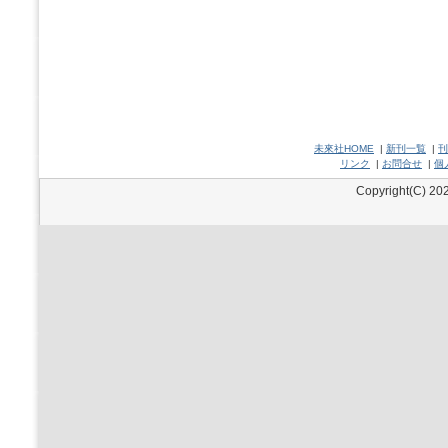
未來社HOME
|
新刊一覧
|
刊
リンク
|
お問合せ
|
個
Copyright(C) 202