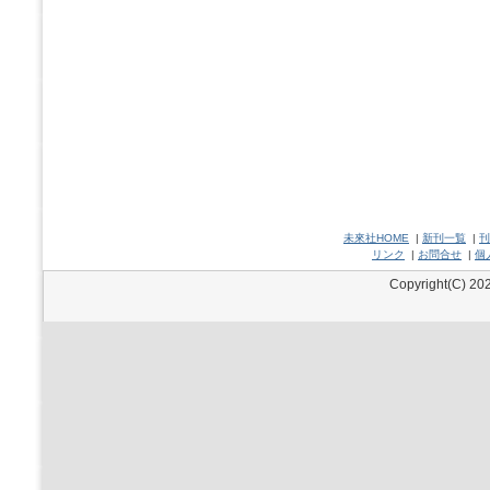
未來社HOME
|
新刊一覧
|
刊
リンク
|
お問合せ
|
個
Copyright(C) 202