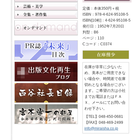
定価：本体350円＋税
ISBN：978-4-624-95108-5
ISBN[10桁]：4-624-95108-5
発行日：1952年7月20日
判型：B6
ページ：110
Cコード：C0374
在庫が非常に少ないた
め、美本がご用意できな
い場合や、時間差で在庫
切れとなる場合がござい
ます。ご希望の方は小社
までお電話またはＦＡ
Ｘ、メールにてお問い合
わせ下さい。
【TEL】048-450-0681
【FAX】048-469-2499
info@miraisha.co.jp