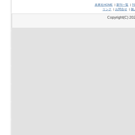
未來社HOME
|
新刊一覧
|
刊
リンク
|
お問合せ
|
個
Copyright(C) 202