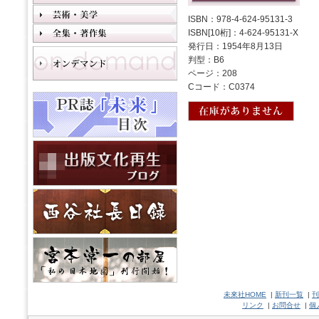
ISBN：978-4-624-95131-3
ISBN[10桁]：4-624-95131-X
発行日：1954年8月13日
判型：B6
ページ：208
Cコード：C0374
未來社HOME
|
新刊一覧
|
刊
リンク
|
お問合せ
|
個