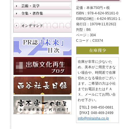
定価：本体750円＋税
ISBN：978-4-624-95161-0
ISBN[10桁]：4-624-95161-1
発行日：1970年11月26日
判型：B6
ページ：304
Cコード：C0374
在庫が非常に少ないた
め、美本がご用意できな
い場合や、時間差で在庫
切れとなる場合がござい
ます。ご希望の方は小社
までお電話またはＦＡ
Ｘ、メールにてお問い合
わせ下さい。
【TEL】048-450-0681
【FAX】048-469-2499
info@miraisha.co.jp