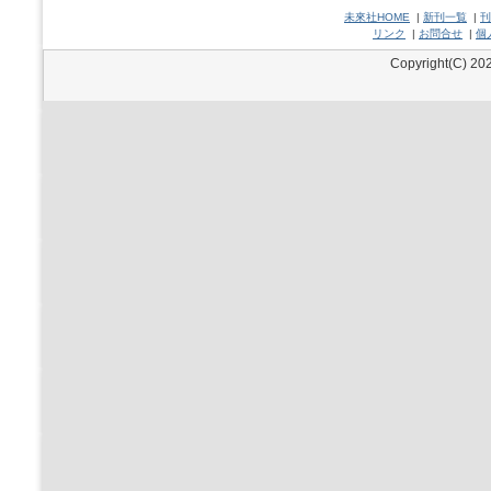
未來社HOME
|
新刊一覧
|
刊
リンク
|
お問合せ
|
個
Copyright(C) 202