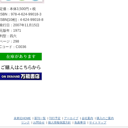
定価：本体3,500円＋税
ISBN：978-4-624-99018-3
ISBN[10桁]：4-624-99018-8
発行日：2007年11月15日
元版年：1971
判型：四六
ページ：298
Cコード：C0036
未來社HOME
|
新刊一覧
|
刊行予定
|
アーカイブ
|
会社案内
|
購入のご案内
リンク
|
お問合せ
|
個人情報保護方針
|
免責事項
|
サイトマップ