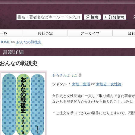
HOME
>>
おんなの戦後史
おんなの戦後史
もろさわようこ
著
ジャンル ：
女性・生活
>>
女性史・女性論
女性史と女性問題に一貫して取り組んできた著者
なたちを歴史的なかかわりから掘り起こし、現代
＊ご注文を承ってからの製作になりますので、2週