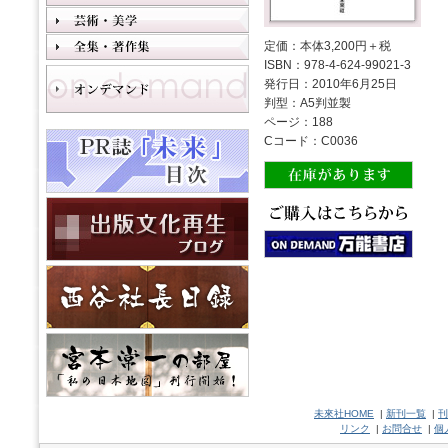
定価：本体3,200円＋税
ISBN：978-4-624-99021-3
発行日：2010年6月25日
判型：A5判並製
ページ：188
Cコード：C0036
未來社HOME
|
新刊一覧
|
刊
リンク
|
お問合せ
|
個