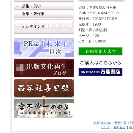
定価：本体6,000円＋税
ISBN：978-4-624-99038-1
発行日：2013年5月15日
元版年：1983
判型：四六判並製
ページ：406
Cコード：C0039
未來社HOME
|
新刊一覧
|
刊
リンク
|
お問合せ
|
個