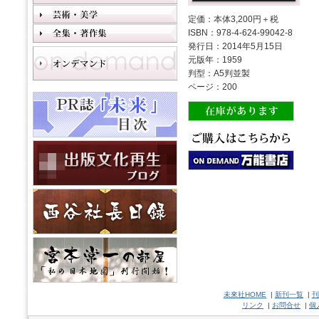
定価：本体3,200円＋税
ISBN：978-4-624-99042-8
発行日：2014年5月15日
元版年：1959
判型：A5判並製
ページ：200
未來社HOME
|
新刊一覧
|
刊
リンク
|
お問合せ
|
個