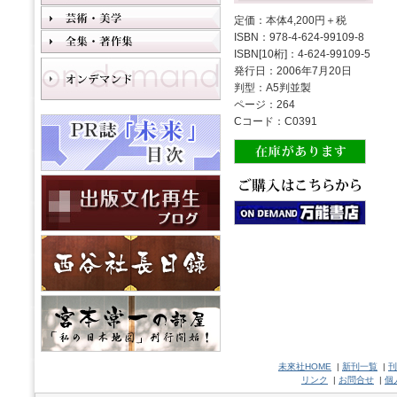
定価：本体4,200円＋税
ISBN：978-4-624-99109-8
ISBN[10桁]：4-624-99109-5
発行日：2006年7月20日
判型：A5判並製
ページ：264
Cコード：C0391
未來社HOME
|
新刊一覧
|
刊
リンク
|
お問合せ
|
個