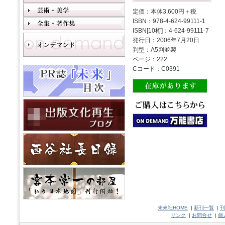
定価：本体3,600円＋税
ISBN：978-4-624-99111-1
ISBN[10桁]：4-624-99111-7
発行日：2006年7月20日
判型：A5判並製
ページ：222
Cコード：C0391
未來社HOME
|
新刊一覧
|
刊
リンク
|
お問合せ
|
個