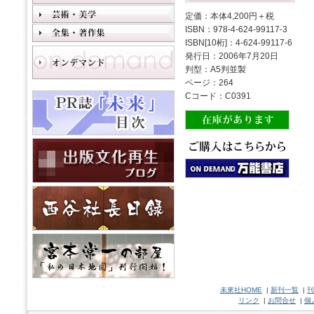
定価：本体4,200円＋税
ISBN：978-4-624-99117-3
ISBN[10桁]：4-624-99117-6
発行日：2006年7月20日
判型：A5判並製
ページ：264
Cコード：C0391
未來社HOME
|
新刊一覧
|
刊
リンク
|
お問合せ
|
個