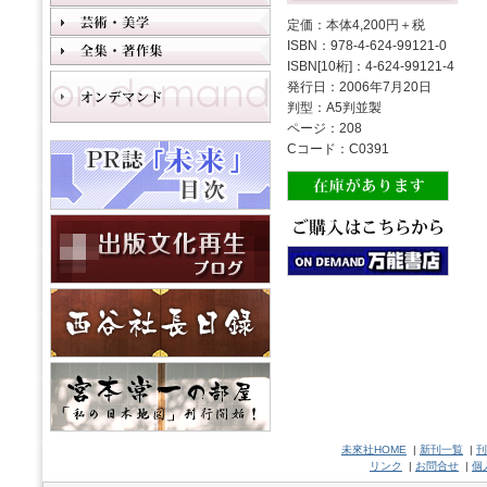
定価：本体4,200円＋税
ISBN：978-4-624-99121-0
ISBN[10桁]：4-624-99121-4
発行日：2006年7月20日
判型：A5判並製
ページ：208
Cコード：C0391
未來社HOME
|
新刊一覧
|
刊
リンク
|
お問合せ
|
個