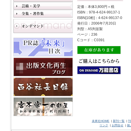
定価：本体3,800円＋税
ISBN：978-4-624-99137-1
ISBN[10桁]：4-624-99137-0
発行日：2006年7月20日
判型：A5判並製
ページ：236
Cコード：C0391
未來社HOME
|
新刊一覧
|
刊
リンク
|
お問合せ
|
個