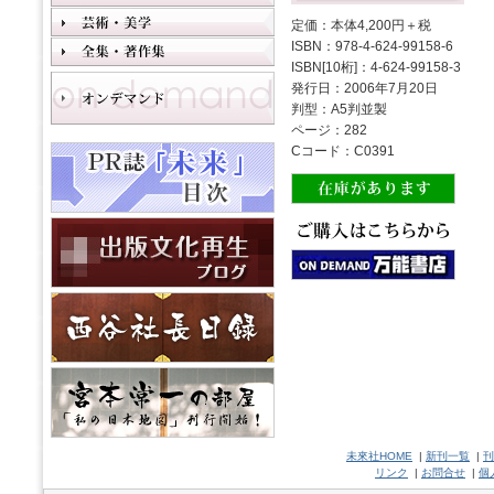
定価：本体4,200円＋税
ISBN：978-4-624-99158-6
ISBN[10桁]：4-624-99158-3
発行日：2006年7月20日
判型：A5判並製
ページ：282
Cコード：C0391
未來社HOME
|
新刊一覧
|
刊
リンク
|
お問合せ
|
個