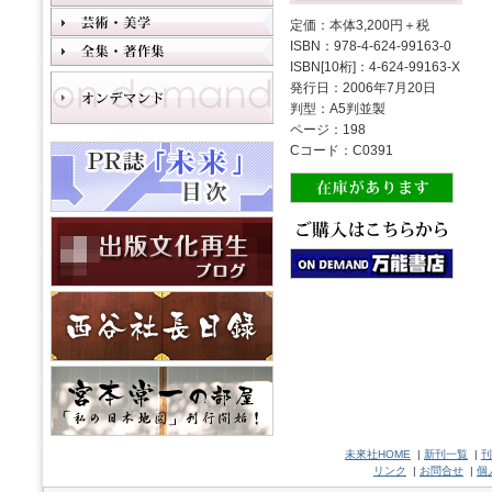
定価：本体3,200円＋税
ISBN：978-4-624-99163-0
ISBN[10桁]：4-624-99163-X
発行日：2006年7月20日
判型：A5判並製
ページ：198
Cコード：C0391
未來社HOME
|
新刊一覧
|
刊
リンク
|
お問合せ
|
個