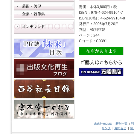
定価：本体3,800円＋税
ISBN：978-4-624-99164-7
ISBN[10桁]：4-624-99164-8
発行日：2006年7月20日
判型：A5判並製
ページ：244
Cコード：C0391
未來社HOME
|
新刊一覧
|
刊
リンク
|
お問合せ
|
個