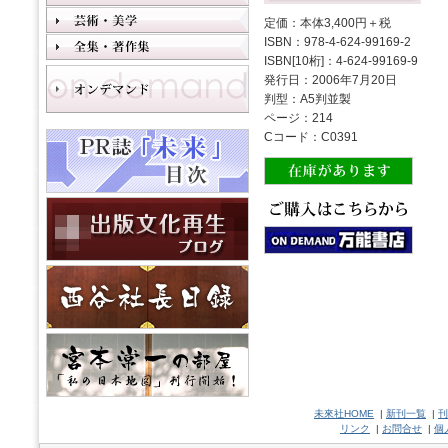
定価：本体3,400円＋税
ISBN：978-4-624-99169-2
ISBN[10桁]：4-624-99169-9
発行日：2006年7月20日
判型：A5判並製
ページ：214
Cコード：C0391
未來社HOME
|
新刊一覧
|
刊
リンク
|
お問合せ
|
個