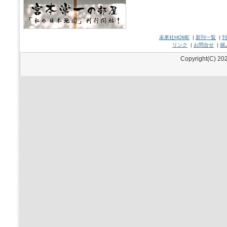
未來社HOME
|
新刊一覧
|
刊
リンク
|
お問合せ
|
個
Copyright(C) 202