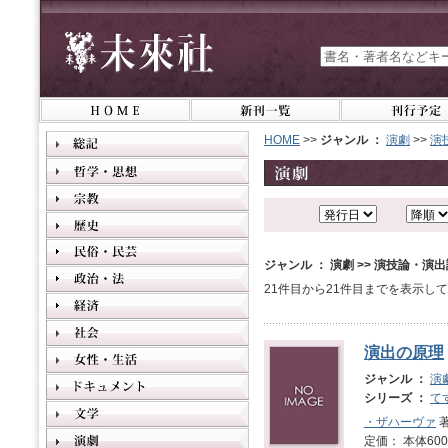
HOME
>>
ジャンル ：
演劇
>>
演
ジャンル ： 演劇 >> 演技論・演
21件目から21件目までを表示し
演出の原理
ジャンル ：
演
シリーズ ：
て
・ザハーヴァ
著
定価： 本体600